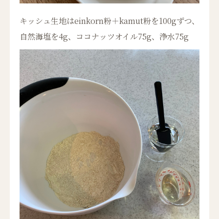
キッシュ生地はeinkorn粉＋kamut粉を100gずつ、
自然海塩を4g、ココナッツオイル75g、浄水75g