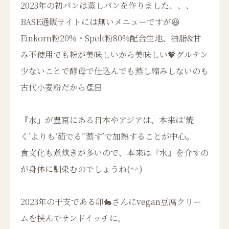
2023年の初パンは蒸しパンを作りました、、、
BASE通販サイトには無いメニューですが😆
Einkorn粉20%・Spelt粉80%配合生地、油脂&甘
み不使用でも粉が美味しいから美味しい💖グルテン
少ないことで酵母で仕込んでも蒸し縮みしないのも
古代小麦粉だから👏🏻
『水』が豊富にある日本やアジアは、本来は‘焼
く’よりも‘茹でる’‘蒸す’で加熱することが中心。
食文化も煮炊きが多いので、本来は『水』を介すの
が身体に馴染むのでしょうね(^^)
2023年の干支である卯🐇さんにvegan豆腐クリー
ムを挟んでサンドイッチに。