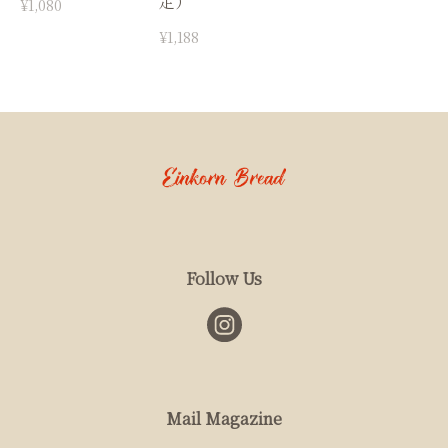
定）
¥1,080
¥1,188
Follow Us
Mail Magazine