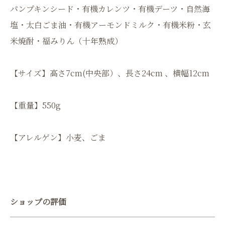
パンプキンシード・有機カレンツ・有機デーツ・自然海
塩・太白ごま油・有機アーモンドミルク・有機米粉・玄
米焼酎・福みりん（十年熟成）
【サイズ】高さ7cm(中央部）、長さ24cm 、横幅12cm
【重量】550g
【アレルゲン】小麦、ごま
ショップの評価